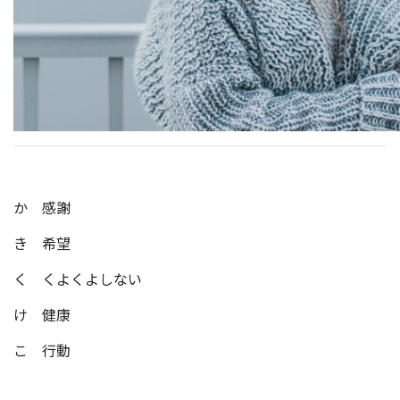
か 感謝
き 希望
く くよくよしない
け 健康
こ 行動