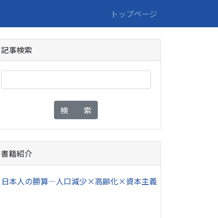
トップページ
記事検索
検 索
書籍紹介
・
日本人の勝算―人口減少×高齢化×資本主義