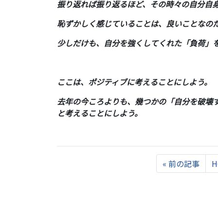
振り返れば振り返るほど、その時々の自分自
恥ずかしく感じていることは、良いことなの
少しだけも、自分を強くしてくれた「負荷」
ここは、ポジティブに考えることにしよう。
去年の今ころよりも、幾つかの「自分を破壊
と考えることにしよう。
Previous
«
前の記事