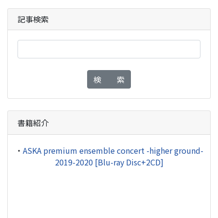
記事検索
検 索
書籍紹介
・
ASKA premium ensemble concert -higher ground-
2019-2020 [Blu-ray Disc+2CD]