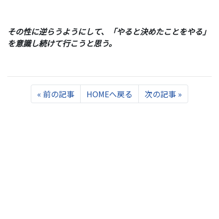
その性に逆らうようにして、「やると決めたことをやる」
を意識し続けて行こうと思う。
Previous
Next
«
前の記事
HOMEへ戻る
次の記事
»