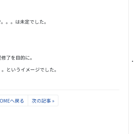
で。。。は未定でした。
程修了を目的に。
。。というイメージでした。
Next
HOMEへ戻る
次の記事
»