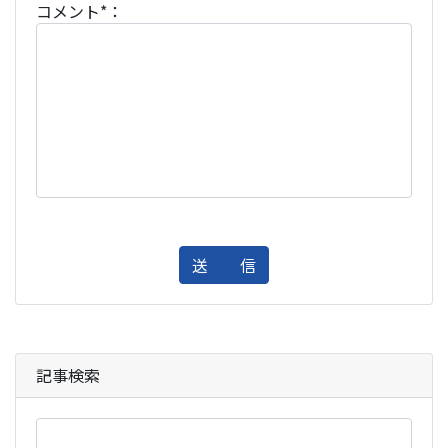
コメント*：
送 信
記事検索