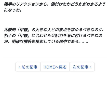
相手のリアクションから、傷付けたかどうかがわかるよう
になった。
比較的「甲羅」の大きな人との接点を求めるべきなのか、
相手の「甲羅」に合わせた会話力を身に付けるべきなの
か、明確な解答を模索している途中である。。。
Previous
Next
«
前の記事
HOMEへ戻る
次の記事
»